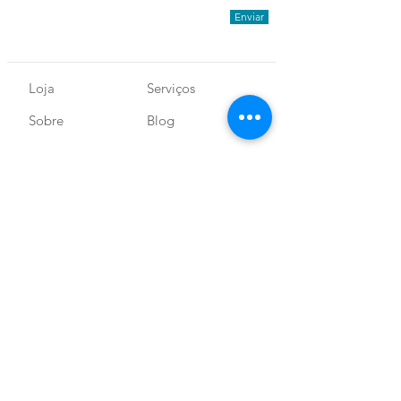
Enviar
Loja
Serviços
Sobre
Blog
SEGURANÇA E
Envio e Devolução
CERTIFICAÇÕES
Política de Loja
Receba nossas novidades!