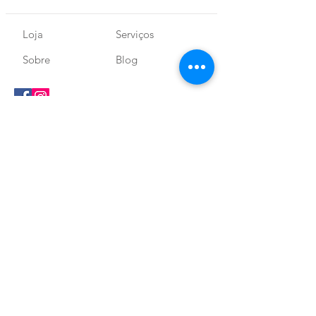
Loja
Serviços
Sobre
Blog
SEGURANÇA E
Envio e Devolução
CERTIFICAÇÕES
Política de Loja
Receba nossas novidades!
Assine aqui